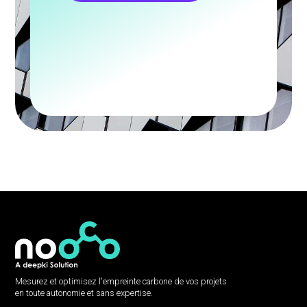
Mesurez et optimisez l'empreinte carbone de vos projets
en toute autonomie et sans expertise.